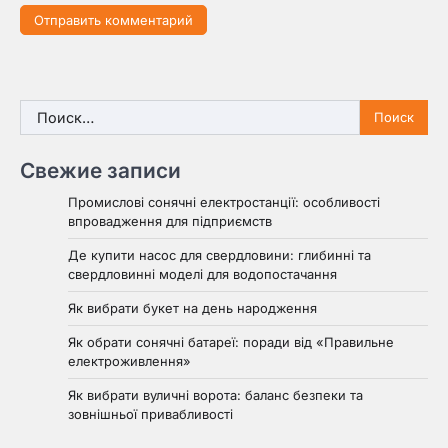
Найти:
Свежие записи
Промислові сонячні електростанції: особливості
впровадження для підприємств
Де купити насос для свердловини: глибинні та
свердловинні моделі для водопостачання
Як вибрати букет на день народження
Як обрати сонячні батареї: поради від «Правильне
електроживлення»
Як вибрати вуличні ворота: баланс безпеки та
зовнішньої привабливості