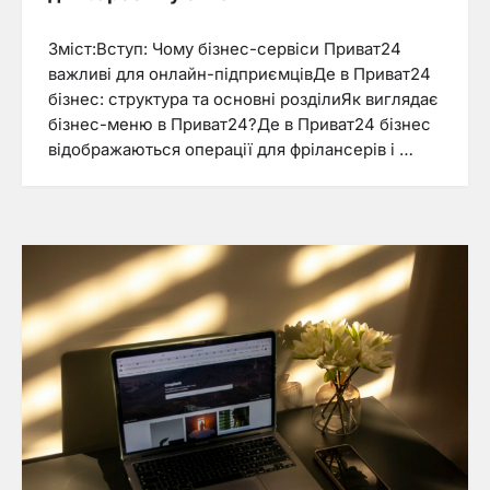
Зміст:Вступ: Чому бізнес-сервіси Приват24
важливі для онлайн-підприємцівДе в Приват24
бізнес: структура та основні розділиЯк виглядає
бізнес-меню в Приват24?Де в Приват24 бізнес
відображаються операції для фрілансерів і …