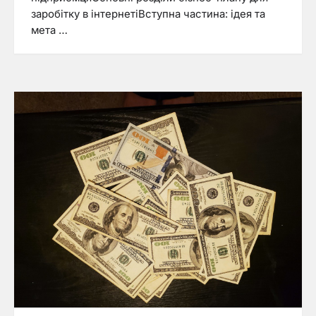
заробітку в інтернетіВступна частина: ідея та
мета …