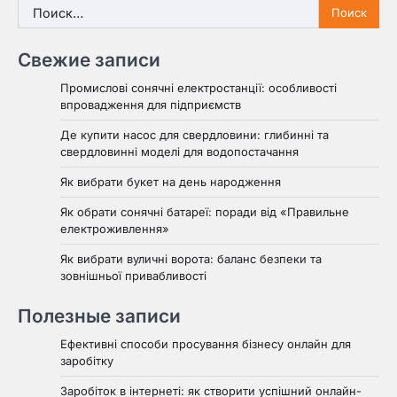
Найти:
Свежие записи
Промислові сонячні електростанції: особливості
впровадження для підприємств
Де купити насос для свердловини: глибинні та
свердловинні моделі для водопостачання
Як вибрати букет на день народження
Як обрати сонячні батареї: поради від «Правильне
електроживлення»
Як вибрати вуличні ворота: баланс безпеки та
зовнішньої привабливості
Полезные записи
Ефективні способи просування бізнесу онлайн для
заробітку
Заробіток в інтернеті: як створити успішний онлайн-