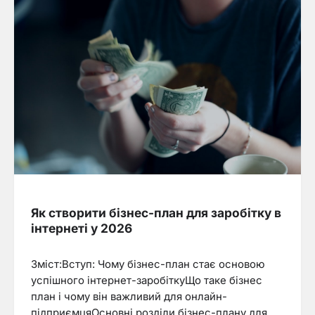
Як створити бізнес-план для заробітку в
інтернеті у 2026
Зміст:Вступ: Чому бізнес-план стає основою
успішного інтернет-заробіткуЩо таке бізнес
план і чому він важливий для онлайн-
підприємцяОсновні розділи бізнес-плану для