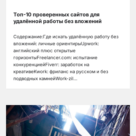
Топ-10 проверенных сайтов для
удалённой работы без вложений
Содержание:Где искать удалённую работу без
вложений: личные ориентирыUpwork:
английский плюс открытые
горизонтыFreelancer.com: испытание
конкуренциейFiverr: заработок на
креативеKwork: фриланс на русском и без
подводных камнейWork-zil…