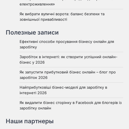
електроживлення»
Як вибрати вуличні ворота: баланс безпеки та
зовнішньої привабливості
Полезные записи
Ефективні способи просування бізнесу онлайн для
заробітку
Заробіток в інтернеті: як створити успішний онлайн-
бізнес у 2026
Як запустити прибутковий бізнес онлайн – блог про
заробіток 2026
Найприбутковіші бізнес-моделі для заробітку в
інтернеті 2026
Як видалити бізнес сторінку в Facebook для блогерів із
заробітку онлайн
Наши партнеры