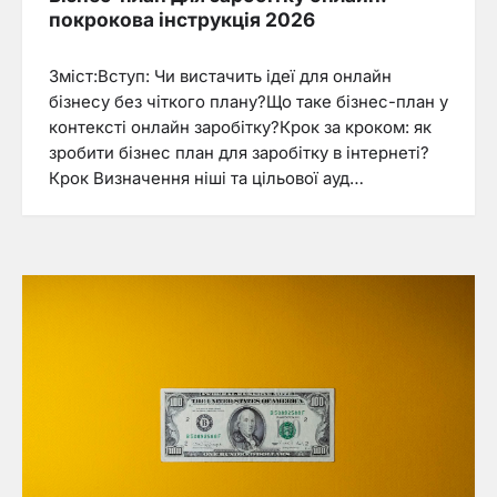
покрокова інструкція 2026
Зміст:Вступ: Чи вистачить ідеї для онлайн
бізнесу без чіткого плану?Що таке бізнес-план у
контексті онлайн заробітку?Крок за кроком: як
зробити бізнес план для заробітку в інтернеті?
Крок Визначення ніші та цільової ауд…