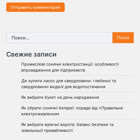
Найти:
Свежие записи
Промислові сонячні електростанції: особливості
впровадження для підприємств
Де купити насос для свердловини: глибинні та
свердловинні моделі для водопостачання
Як вибрати букет на день народження
Як обрати сонячні батареї: поради від «Правильне
електроживлення»
Як вибрати вуличні ворота: баланс безпеки та
зовнішньої привабливості