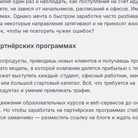
илия один раз и наблюдать, как поступления на счет ид
ете, не завися от начальников, расписаний и офисов. И
ммах. Однако мечта о быстром заработке часто разбива
 а некоторые направления затягивают и не приносят же
чок, чтобы не повторить чужих ошибок?
партнёрских программах
фопродукты, приводишь новых клиентов и получаешь пр
это модель, в которой компании делятся прибылью с те
ожет выступить каждый: студент, офисный работник, ма
или большой стартовый капитал. Всё, что требуется на
одуктах и умение привлекать трафик.
движения образовательных курсов и веб-сервисов до о
. Но чтобы заработать на партнёрских программах стаб
ся заманчиво — разместить ссылку на блоге и ждать ко