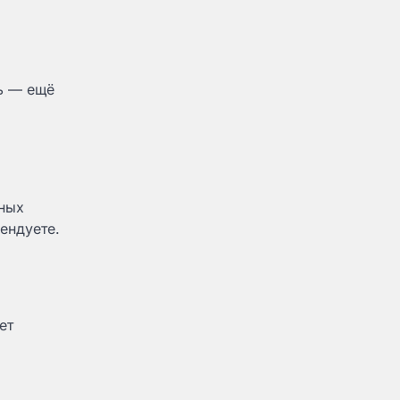
ть — ещё
ьных
ендуете.
ет