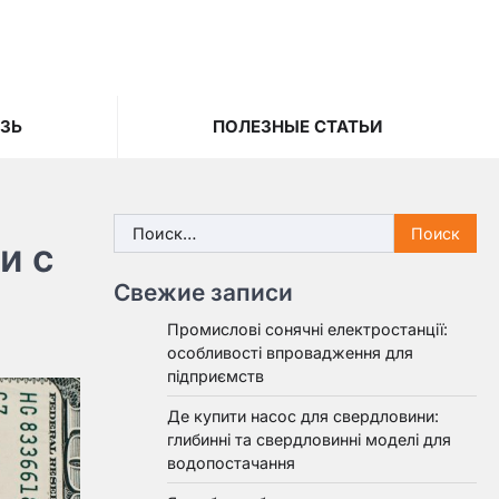
ЯЗЬ
ПОЛЕЗНЫЕ СТАТЬИ
Найти:
и с
Свежие записи
Промислові сонячні електростанції:
особливості впровадження для
підприємств
Де купити насос для свердловини:
глибинні та свердловинні моделі для
водопостачання