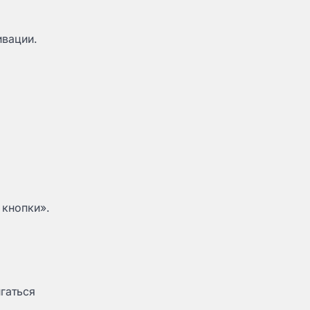
ивации.
 кнопки».
игаться