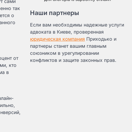
ут сами
менно так
Наши партнеры
ется о
ланного
Если вам необходимы надежные услуги
адвоката в Киеве, проверенная
юридическая компания
Приходько и
партнеры станет вашим главным
союзником в урегулировании
оцент от
конфликтов и защите законных прав.
ми, кто
ма в
нлайн-
ильно,
нверсий,