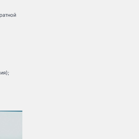
братной
ия);