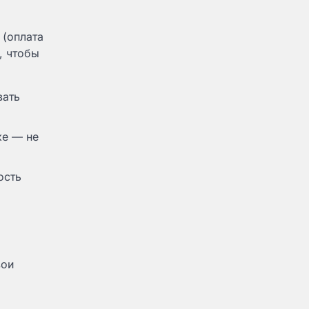
 (оплата
, чтобы
вать
же — не
ость
вои