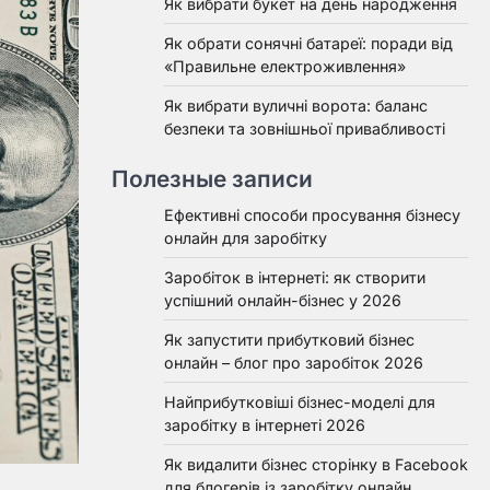
Як вибрати букет на день народження
Як обрати сонячні батареї: поради від
«Правильне електроживлення»
Як вибрати вуличні ворота: баланс
безпеки та зовнішньої привабливості
Полезные записи
Ефективні способи просування бізнесу
онлайн для заробітку
Заробіток в інтернеті: як створити
успішний онлайн-бізнес у 2026
Як запустити прибутковий бізнес
онлайн – блог про заробіток 2026
Найприбутковіші бізнес-моделі для
заробітку в інтернеті 2026
Як видалити бізнес сторінку в Facebook
для блогерів із заробітку онлайн