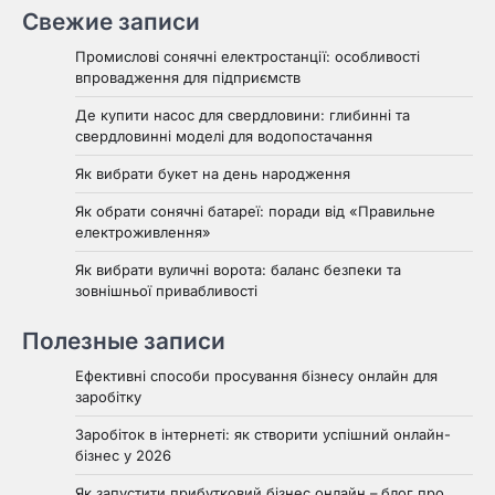
Свежие записи
Промислові сонячні електростанції: особливості
впровадження для підприємств
Де купити насос для свердловини: глибинні та
свердловинні моделі для водопостачання
Як вибрати букет на день народження
Як обрати сонячні батареї: поради від «Правильне
електроживлення»
Як вибрати вуличні ворота: баланс безпеки та
зовнішньої привабливості
Полезные записи
Ефективні способи просування бізнесу онлайн для
заробітку
Заробіток в інтернеті: як створити успішний онлайн-
бізнес у 2026
Як запустити прибутковий бізнес онлайн – блог про