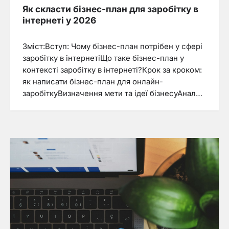
Як скласти бізнес-план для заробітку в
інтернеті у 2026
Зміст:Вступ: Чому бізнес-план потрібен у сфері
заробітку в інтернетіЩо таке бізнес-план у
контексті заробітку в інтернеті?Крок за кроком:
як написати бізнес-план для онлайн-
заробіткуВизначення мети та ідеї бізнесуАнал…