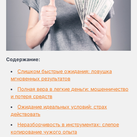
Содержание:
Слишком быстрые ожидания: ловушка
мгновенных результатов
Полная вера в легкие деньги: мошенничество
и потеря средств
Ожидание идеальных условий: страх
действовать
Неразборчивость в инструментах: слепое
копирование чужого опыта