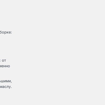
борке:
 от
менно
ьшими,
маслу.