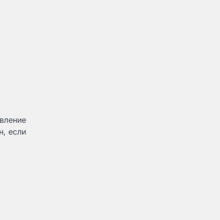
авление
н, если