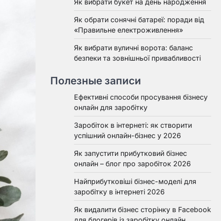
Як вибрати букет на день народження
Як обрати сонячні батареї: поради від
«Правильне електроживлення»
Як вибрати вуличні ворота: баланс
безпеки та зовнішньої привабливості
Полезные записи
Ефективні способи просування бізнесу
онлайн для заробітку
Заробіток в інтернеті: як створити
успішний онлайн-бізнес у 2026
Як запустити прибутковий бізнес
онлайн – блог про заробіток 2026
Найприбутковіші бізнес-моделі для
заробітку в інтернеті 2026
Як видалити бізнес сторінку в Facebook
для блогерів із заробітку онлайн