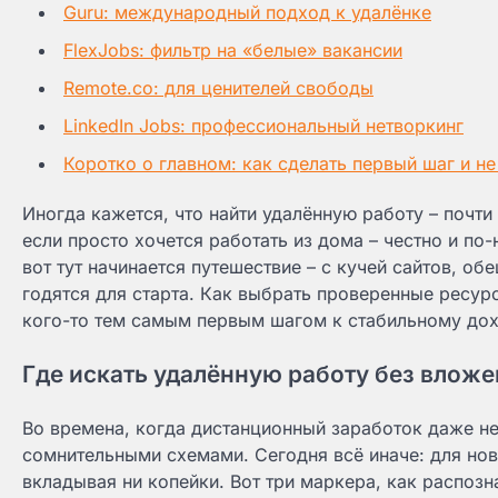
Guru: международный подход к удалёнке
FlexJobs: фильтр на «белые» вакансии
Remote.co: для ценителей свободы
LinkedIn Jobs: профессиональный нетворкинг
Коротко о главном: как сделать первый шаг и не
Иногда кажется, что найти удалённую работу – почти
если просто хочется работать из дома – честно и п
вот тут начинается путешествие – с кучей сайтов, о
годятся для старта. Как выбрать проверенные ресурс
кого-то тем самым первым шагом к стабильному дох
Где искать удалённую работу без влож
Во времена, когда дистанционный заработок даже не
сомнительными схемами. Сегодня всё иначе: для нов
вкладывая ни копейки. Вот три маркера, как распозн