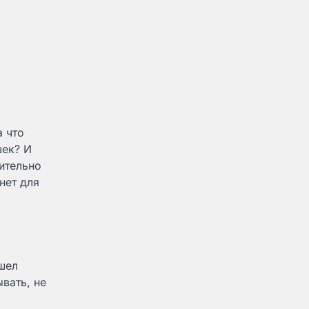
а что
шек? И
вительно
нет для
шел
вать, не