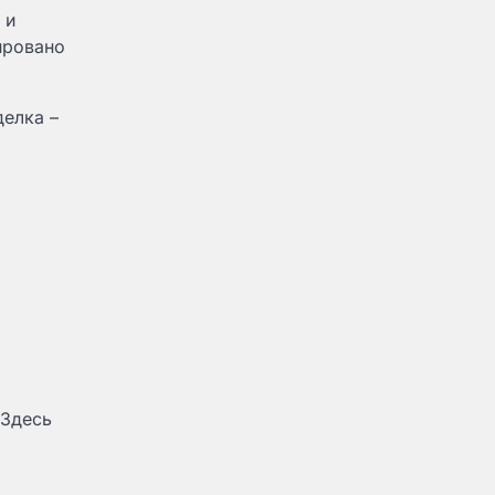
 и
ировано
делка –
 Здесь