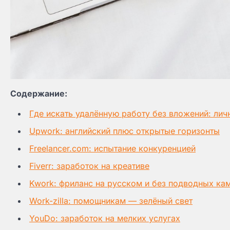
Содержание:
Где искать удалённую работу без вложений: ли
Upwork: английский плюс открытые горизонты
Freelancer.com: испытание конкуренцией
Fiverr: заработок на креативе
Kwork: фриланс на русском и без подводных ка
Work-zilla: помощникам — зелёный свет
YouDo: заработок на мелких услугах