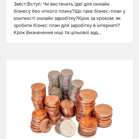
Зміст:Вступ: Чи вистачить ідеї для онлайн
бізнесу без чіткого плану?Що таке бізнес-план у
контексті онлайн заробітку?Крок за кроком: як
зробити бізнес план для заробітку в інтернеті?
Крок Визначення ніші та цільової ауд…