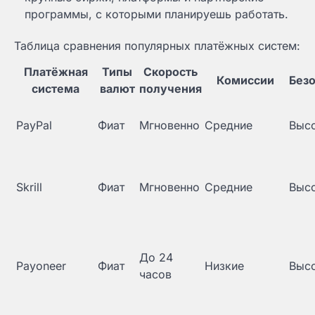
программы, с которыми планируешь работать.
Таблица сравнения популярных платёжных систем:
Платёжная
Типы
Скорость
Комиссии
Без
система
валют
получения
PayPal
Фиат
Мгновенно
Средние
Выс
Skrill
Фиат
Мгновенно
Средние
Выс
До 24
Payoneer
Фиат
Низкие
Выс
часов