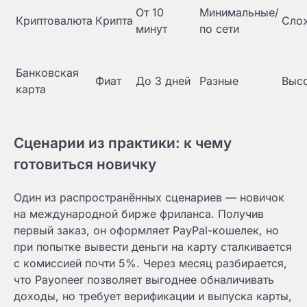
От 10
Минимальные/
Криптовалюта
Крипта
Сло
минут
по сети
Банковская
Фиат
До 3 дней
Разные
Выс
карта
Сценарии из практики: к чему
готовиться новичку
Один из распространённых сценариев — новичок
на международной бирже фриланса. Получив
первый заказ, он оформляет PayPal-кошелек, но
при попытке вывести деньги на карту сталкивается
с комиссией почти 5%. Через месяц разбирается,
что Payoneer позволяет выгоднее обналичивать
доходы, но требует верификации и выпуска карты,