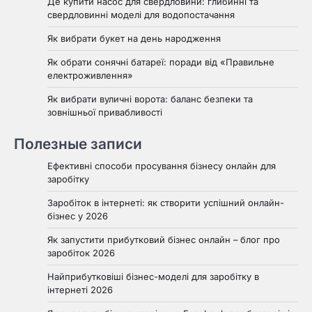
Де купити насос для свердловини: глибинні та
свердловинні моделі для водопостачання
Як вибрати букет на день народження
Як обрати сонячні батареї: поради від «Правильне
електроживлення»
Як вибрати вуличні ворота: баланс безпеки та
зовнішньої привабливості
Полезные записи
Ефективні способи просування бізнесу онлайн для
заробітку
Заробіток в інтернеті: як створити успішний онлайн-
бізнес у 2026
Як запустити прибутковий бізнес онлайн – блог про
заробіток 2026
Найприбутковіші бізнес-моделі для заробітку в
інтернеті 2026