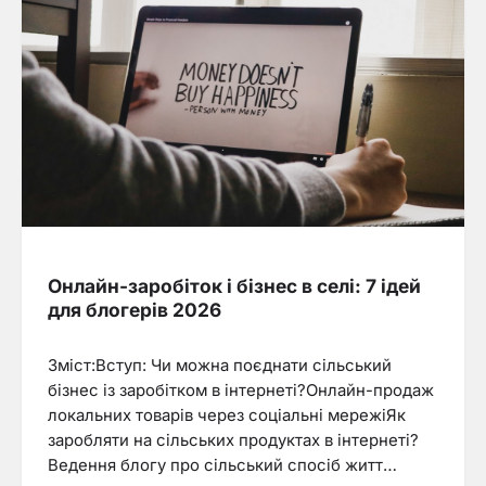
Онлайн-заробіток і бізнес в селі: 7 ідей
для блогерів 2026
Зміст:Вступ: Чи можна поєднати сільський
бізнес із заробітком в інтернеті?Онлайн-продаж
локальних товарів через соціальні мережіЯк
заробляти на сільських продуктах в інтернеті?
Ведення блогу про сільський спосіб житт…