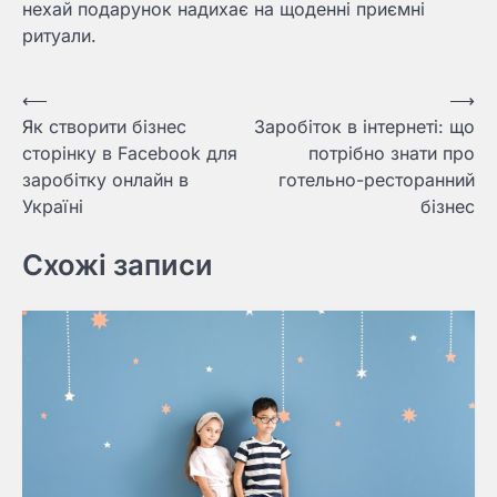
нехай подарунок надихає на щоденні приємні
ритуали.
Навигация
⟵
⟶
Як створити бізнес
Заробіток в інтернеті: що
по
сторінку в Facebook для
потрібно знати про
записям
заробітку онлайн в
готельно-ресторанний
Україні
бізнес
Схожі записи