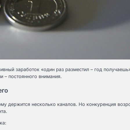
сивный заработок «один раз разместил – год получаешь
и – постоянного внимания.
его
ему держится несколько каналов. Но конкуренция возро
та.
ка: