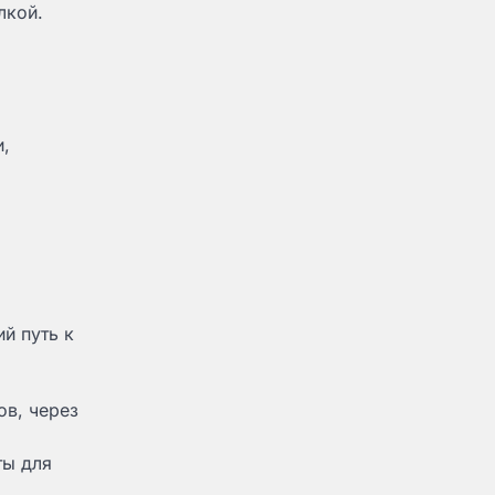
лкой.
и,
й путь к
ов, через
ты для