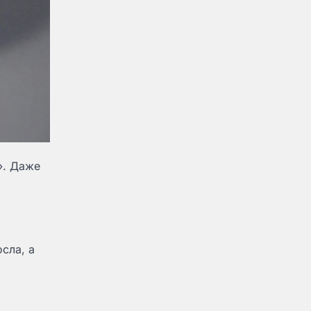
». Даже
сла, а