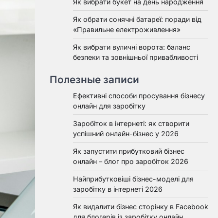
Як вибрати букет на день народження
Як обрати сонячні батареї: поради від
«Правильне електроживлення»
Як вибрати вуличні ворота: баланс
безпеки та зовнішньої привабливості
Полезные записи
Ефективні способи просування бізнесу
онлайн для заробітку
Заробіток в інтернеті: як створити
успішний онлайн-бізнес у 2026
Як запустити прибутковий бізнес
онлайн – блог про заробіток 2026
Найприбутковіші бізнес-моделі для
заробітку в інтернеті 2026
Як видалити бізнес сторінку в Facebook
для блогерів із заробітку онлайн