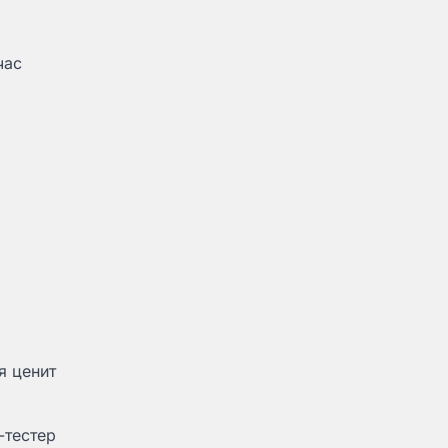
час
я ценит
-тестер