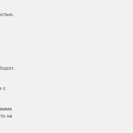
остью.
борот.
я с
рамма
то на