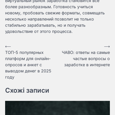
Виртуальный рынок заработка становится все
более разнообразным. Готовность учиться
новому, пробовать свежие форматы, совмещать
несколько направлений позволит не только
стабильно зарабатывать, но и получать
удовольствие от этого процесса.
Навигация
⟵
⟶
ТОП-5 популярных
ЧАВО: ответы на самые
по
платформ для онлайн-
частые вопросы о
записям
опросов и анкет с
заработке в интернете
выводом денег в 2025
году
Схожі записи