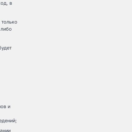
од, в
 только
 либо
будет
ов и
едений;
ании