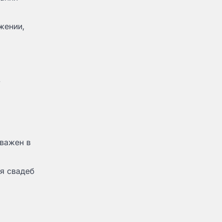
жении,
в
 важен в
ля свадеб