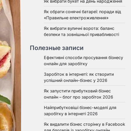
Як вибрати букет на день народження
Як обрати сонячні батареї: поради від
«Правильне електроживлення»
Як вибрати вуличні ворота: баланс
безпеки та зовнішньої привабливості
Полезные записи
Ефективні способи просування бізнесу
онлайн для заробітку
Заробіток в інтернеті: як створити
успішний онлайн-бізнес у 2026
Як запустити прибутковий бізнес
онлайн – блог про заробіток 2026
Найприбутковіші бізнес-моделі для
заробітку в інтернеті 2026
Як видалити бізнес сторінку в Facebook
для блогерів із заробітку онлайн