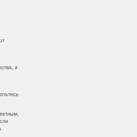
от
ства, а
отьтесь
фектным,
сли
A