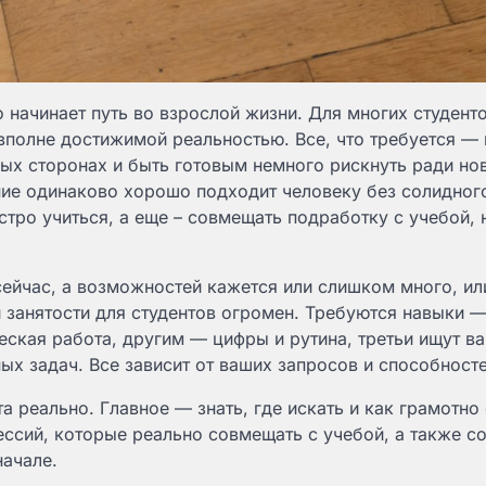
 начинает путь во взрослой жизни. Для многих студент
 вполне достижимой реальностью. Все, что требуется — 
ых сторонах и быть готовым немного рискнуть ради но
ние одинаково хорошо подходит человеку без солидног
стро учиться, а еще – совмещать подработку с учебой, 
ейчас, а возможностей кажется или слишком много, ил
й занятости для студентов огромен. Требуются навыки —
ская работа, другим — цифры и рутина, третьи ищут ва
ных задач. Все зависит от ваших запросов и способносте
а реально. Главное — знать, где искать и как грамотно
ссий, которые реально совмещать с учебой, а также со
начале.