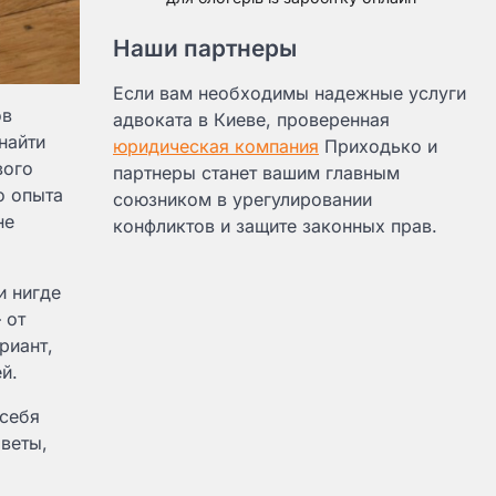
Наши партнеры
Если вам необходимы надежные услуги
ов
адвоката в Киеве, проверенная
найти
юридическая компания
Приходько и
вого
партнеры станет вашим главным
о опыта
союзником в урегулировании
не
конфликтов и защите законных прав.
и нигде
 от
риант,
й.
 себя
веты,