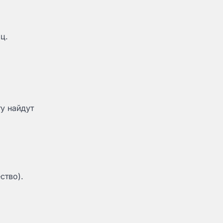
ц.
у найдут
ство).