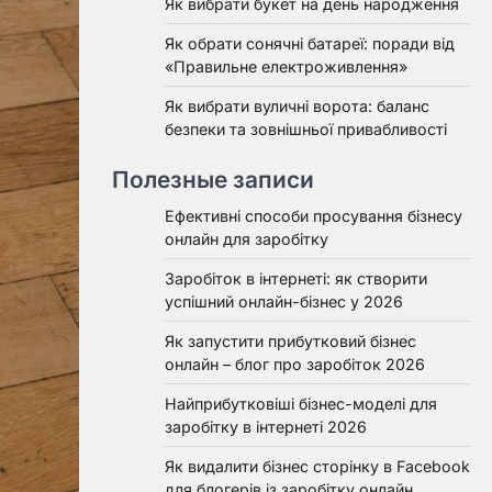
Як вибрати букет на день народження
Як обрати сонячні батареї: поради від
«Правильне електроживлення»
Як вибрати вуличні ворота: баланс
безпеки та зовнішньої привабливості
Полезные записи
Ефективні способи просування бізнесу
онлайн для заробітку
Заробіток в інтернеті: як створити
успішний онлайн-бізнес у 2026
Як запустити прибутковий бізнес
онлайн – блог про заробіток 2026
Найприбутковіші бізнес-моделі для
заробітку в інтернеті 2026
Як видалити бізнес сторінку в Facebook
для блогерів із заробітку онлайн