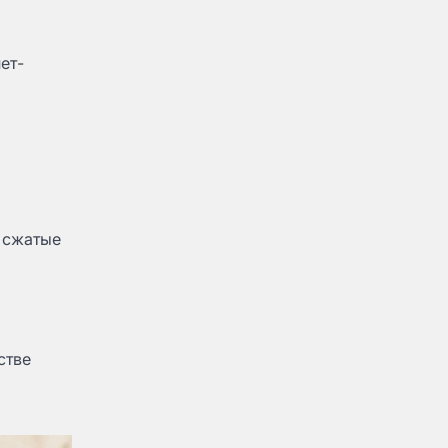
ет-
в сжатые
стве