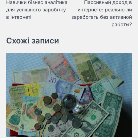
Навички бізнес аналітика
Пассивный доход в
по
для успішного заробітку
интернете: реально ли
записям
в інтернеті
заработать без активной
работы?
Схожі записи