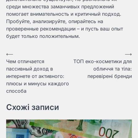
среди множества заманчивых предложений
помогает внимательность и критичный подход.
Пробуйте, анализируйте, опирайтесь на
проверенные рекомендации – и пусть ваш опыт
будет только положительным.
Навигация
⟵
⟶
Чем отличается
ТОП еко-косметики для
по
пассивный доход в
обличчя та тіла:
записям
интернете от активного:
перевірені бренди
плюсы и минусы каждого
способа
Схожі записи