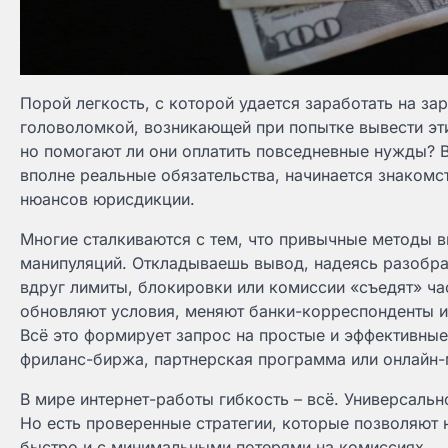
Порой легкость, с которой удается заработать на з
головоломкой, возникающей при попытке вывести эти
но помогают ли они оплатить повседневные нужды? 
вполне реальные обязательства, начинается знакомс
нюансов юрисдикции.
Многие сталкиваются с тем, что привычные методы 
манипуляций. Откладываешь вывод, надеясь разобрать
вдруг лимиты, блокировки или комиссии «съедят» ча
обновляют условия, меняют банки-корреспонденты и
Всё это формирует запрос на простые и эффективные
фриланс-биржа, партнерская программа или онлайн-
В мире интернет-работы гибкость – всё. Универсальн
Но есть проверенные стратегии, которые позволяют н
быстро и с минимальными потерями на комиссиях.