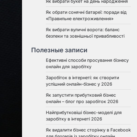
Як вибрати букет на день народження
Як обрати сонячні батареї: поради від
«Правильне електроживлення»
Як вибрати вуличні ворота: баланс
безпеки та зовнішньої привабливості
Полезные записи
Ефективні способи просування бізнесу
онлайн для заробітку
Заробіток в інтернеті: як створити
успішний онлайн-бізнес у 2026
Як запустити прибутковий бізнес
онлайн – блог про заробіток 2026
Найприбутковіші бізнес-моделі для
заробітку в інтернеті 2026
Як видалити бізнес сторінку в Facebook
для блогерів із заробітку онлайн