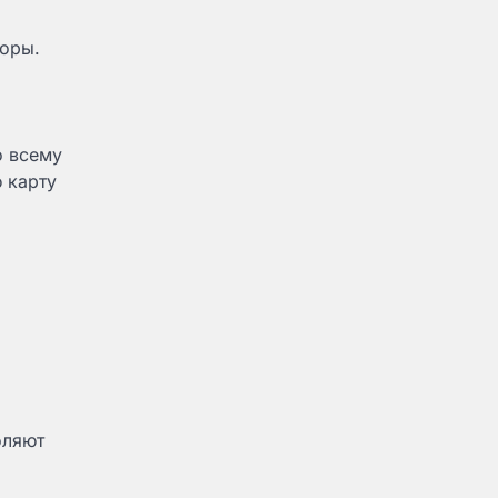
боры.
о всему
 карту
оляют