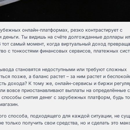
арубежных онлайн-платформах, резко контрастирует с
 деньги. Ты видишь на счёте долгожданные доллары ил
В тот самый момент, когда виртуальный доход превраща
тво с тонкостями финансовых сервисов, платежных сист
вывода становятся недоступными или требуют сложных
ся позже, а баланс растет – за ним растет и беспокой
сть дохода? К тому же, онлайн-сервисы и биржи регуля
ли вовсе приостанавливают выплаты на определённые с
 способы снятия денег с зарубежных платформ, будь то
магазин.
ого способа, подходящего для каждой ситуации, не сущ
е только получить свои средства, но и сделать это ма