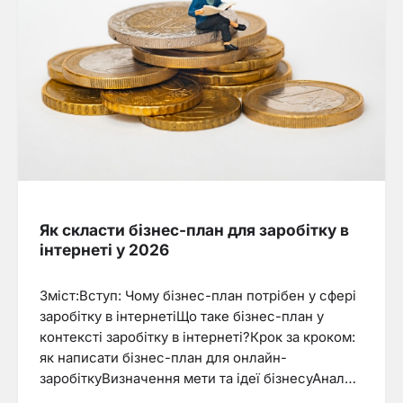
Як скласти бізнес-план для заробітку в
інтернеті у 2026
Зміст:Вступ: Чому бізнес-план потрібен у сфері
заробітку в інтернетіЩо таке бізнес-план у
контексті заробітку в інтернеті?Крок за кроком:
як написати бізнес-план для онлайн-
заробіткуВизначення мети та ідеї бізнесуАнал…