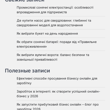
Промислові сонячні електростанції: особливості
впровадження для підприємств
Де купити насос для свердловини: глибинні та
свердловинні моделі для водопостачання
Як вибрати букет на день народження
Як обрати сонячні батареї: поради від «Правильне
електроживлення»
Як вибрати вуличні ворота: баланс безпеки та
зовнішньої привабливості
Полезные записи
Ефективні способи просування бізнесу онлайн для
заробітку
Заробіток в інтернеті: як створити успішний онлайн-
бізнес у 2026
Як запустити прибутковий бізнес онлайн – блог про
заробіток 2026