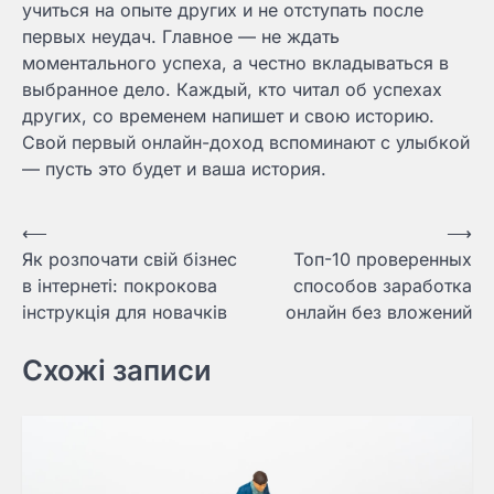
учиться на опыте других и не отступать после
первых неудач. Главное — не ждать
моментального успеха, а честно вкладываться в
выбранное дело. Каждый, кто читал об успехах
других, со временем напишет и свою историю.
Свой первый онлайн-доход вспоминают с улыбкой
— пусть это будет и ваша история.
Навигация
⟵
⟶
Як розпочати свій бізнес
Топ-10 проверенных
по
в інтернеті: покрокова
способов заработка
записям
інструкція для новачків
онлайн без вложений
Схожі записи