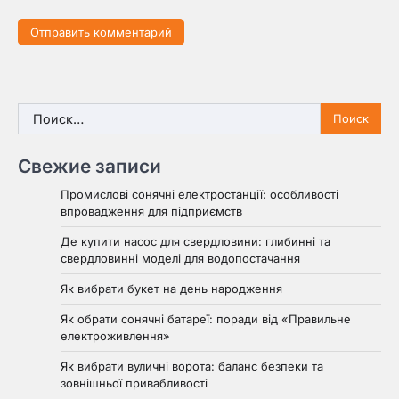
Найти:
Свежие записи
Промислові сонячні електростанції: особливості
впровадження для підприємств
Де купити насос для свердловини: глибинні та
свердловинні моделі для водопостачання
Як вибрати букет на день народження
Як обрати сонячні батареї: поради від «Правильне
електроживлення»
Як вибрати вуличні ворота: баланс безпеки та
зовнішньої привабливості