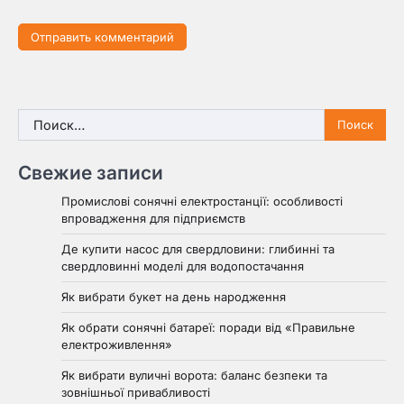
Найти:
Свежие записи
Промислові сонячні електростанції: особливості
впровадження для підприємств
Де купити насос для свердловини: глибинні та
свердловинні моделі для водопостачання
Як вибрати букет на день народження
Як обрати сонячні батареї: поради від «Правильне
електроживлення»
Як вибрати вуличні ворота: баланс безпеки та
зовнішньої привабливості