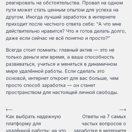
реагировать на обстоятельства. Провал на одном
пути может стать ценным опытом для успеха на
другом. Иногда лучший заработок в интернете
приходит после честного ответа себе: “А что мне
действительно нравится? Что я готов делать долго,
даже если сейчас не всё понятно и просто?”
Всегда стоит помнить: главный актив — это не
только деньги или время, а ваша способность
развиваться, учиться и меняться в динамичном
мире удалённой работы. Если сделать это
основой, интернет откроет для вас больше, чем
просто способ заработка — он станет
пространством для настоящей личной свободы.
Навигация
⟵
⟶
Как выбрать надежную
Ответы на 7 самых
по
платформу для
частых вопросов о
записям
удалённой работы: на что
заработке в интернете