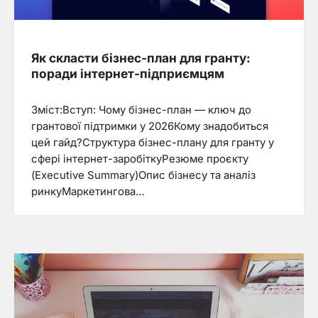
Як скласти бізнес-план для гранту:
поради інтернет-підприємцям
Зміст:Вступ: Чому бізнес-план — ключ до
грантової підтримки у 2026Кому знадобиться
цей гайд?Структура бізнес-плану для гранту у
сфері інтернет-заробіткуРезюме проєкту
(Executive Summary)Опис бізнесу та аналіз
ринкуМаркетингова…