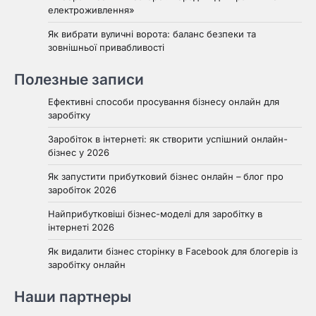
електроживлення»
Як вибрати вуличні ворота: баланс безпеки та
зовнішньої привабливості
Полезные записи
Ефективні способи просування бізнесу онлайн для
заробітку
Заробіток в інтернеті: як створити успішний онлайн-
бізнес у 2026
Як запустити прибутковий бізнес онлайн – блог про
заробіток 2026
Найприбутковіші бізнес-моделі для заробітку в
інтернеті 2026
Як видалити бізнес сторінку в Facebook для блогерів із
заробітку онлайн
Наши партнеры