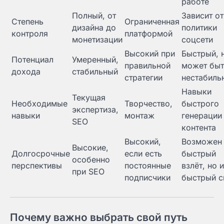
работе
Полный, от
Зависит от
Степень
Ограниченная
дизайна до
политики
контроля
платформой
монетизации
соцсети
Высокий при
Быстрый, 
Потенциал
Умеренный,
правильной
может быт
дохода
стабильный
стратегии
нестабиль
Навыки
Текущая
Необходимые
Творчество,
быстрого
экспертиза,
навыки
монтаж
генерации
SEO
контента
Высокий,
Возможен
Высокие,
Долгосрочные
если есть
быстрый
особенно
перспективы
постоянные
взлёт, но и
при SEO
подписчики
быстрый с
Почему важно выбрать свой путь