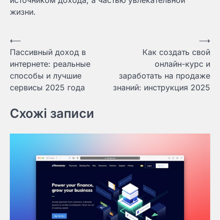
источником дохода, а частью увлекательной
жизни.
Навигация
⟵
⟶
Пассивный доход в
Как создать свой
по
интернете: реальные
онлайн-курс и
записям
способы и лучшие
заработать на продаже
сервисы 2025 года
знаний: инструкция 2025
Схожі записи