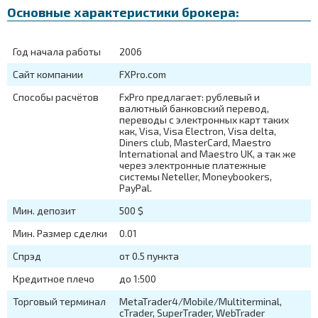
Основные характеристики брокера:
Год начала работы
2006
Сайт компании
FXPro.com
Способы расчётов
FxPro предлагает: рублевый и
валютный банковский перевод,
переводы с электронных карт таких
как, Visa, Visa Electron, Visa delta,
Diners club, MasterCard, Maestro
International and Maestro UK, а так же
через электронные платежные
системы Neteller, Moneybookers,
PayPal.
Мин. депозит
500 $
Мин. Размер сделки
0.01
Спрэд
от 0.5 пункта
Кредитное плечо
до 1:500
Торговый терминал
MetaTrader4/Mobile/Multiterminal,
cTrader, SuperTrader, WebTrader